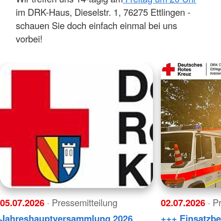
im DRK-Haus, Dieselstr. 1, 76275 Ettlingen -
schauen Sie doch einfach einmal bei uns
vorbei!
05.07.2026
· Pressemitteilung
02.07.2026
· P
Jahreshauptversammlung 2026
+++ Einsatzbe