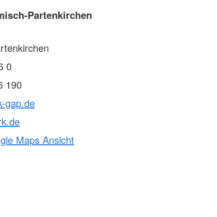
misch-Partenkirchen
rtenkirchen
6 0
6 190
k-gap.de
rk.de
ogle Maps Ansicht