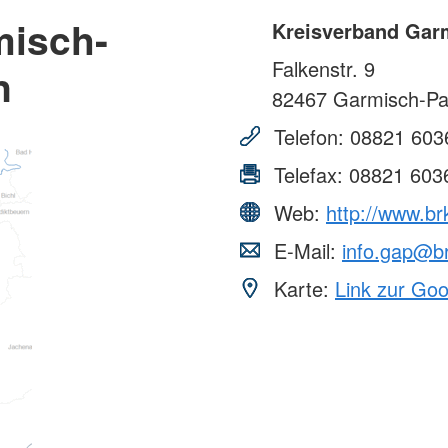
misch-
Kreisverband Gar
Falkenstr. 9
n
82467
Garmisch-Pa
Telefon:
08821 603
Telefax:
08821 603
Web:
http://www.br
E-Mail:
info.gap@b
Karte:
Link zur Go