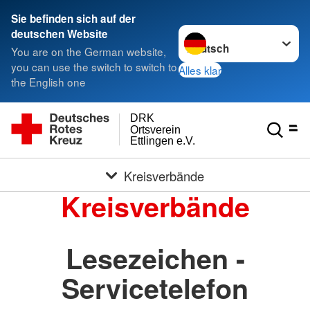
Sie befinden sich auf der
Sprache wechseln zu
deutschen Website
You are on the German website,
you can use the switch to switch to
Alles klar
the English one
DRK
Ortsverein
Ettlingen e.V.
Kreisverbände
Kreisverbände
Lesezeichen -
Servicetelefon