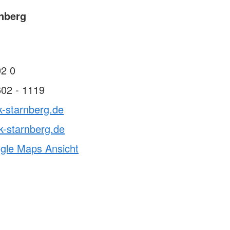
nberg
02 0
602 - 1119
k-starnberg.de
k-starnberg.de
ogle Maps Ansicht