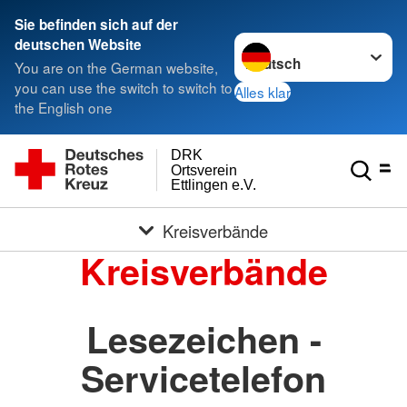
Sie befinden sich auf der
Sprache wechseln zu
deutschen Website
You are on the German website,
you can use the switch to switch to
Alles klar
the English one
DRK
Ortsverein
Ettlingen e.V.
Kreisverbände
Kreisverbände
Lesezeichen -
Servicetelefon