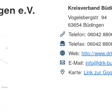
en e.V.
Kreisverband Büdi
Vogelsbergstr. 94
63654
Büdingen
Telefon:
06042 880
Telefax:
06042 880
Web:
http://www.dr
E-Mail:
info@drk-b
Karte:
Link zur Go