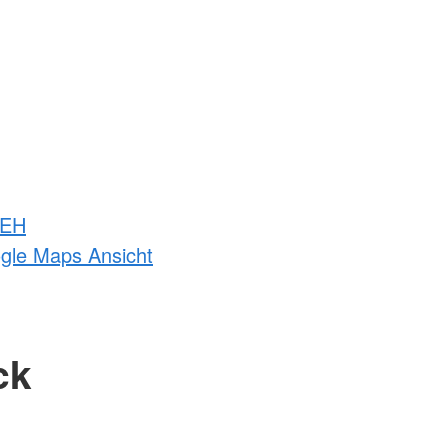
 EH
ogle Maps Ansicht
ck