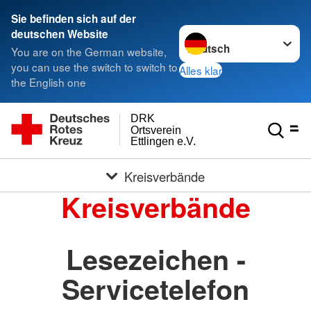
Sie befinden sich auf der
Sprache wechseln zu
deutschen Website
You are on the German website,
you can use the switch to switch to
Alles klar
the English one
DRK
Ortsverein
Ettlingen e.V.
Kreisverbände
Kreisverbände
Lesezeichen -
Servicetelefon