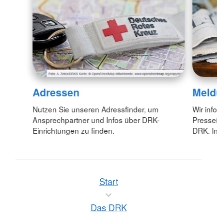
Adressen
Meld
Nutzen Sie unseren Adressfinder, um
Wir inf
Ansprechpartner und Infos über DRK-
Pressei
Einrichtungen zu finden.
DRK. In
Start
Das DRK