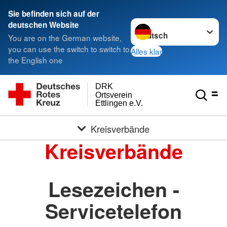
Sie befinden sich auf der
Sprache wechseln zu
deutschen Website
You are on the German website,
you can use the switch to switch to
Alles klar
the English one
DRK
Ortsverein
Ettlingen e.V.
Kreisverbände
Kreisverbände
Lesezeichen -
Servicetelefon