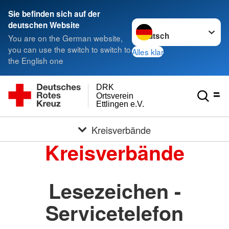
Sie befinden sich auf der
Sprache wechseln zu
deutschen Website
You are on the German website,
you can use the switch to switch to
Alles klar
the English one
DRK
Ortsverein
Ettlingen e.V.
Kreisverbände
Kreisverbände
Lesezeichen -
Servicetelefon