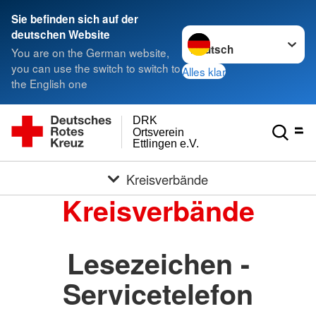
Sie befinden sich auf der
Sprache wechseln zu
deutschen Website
You are on the German website,
you can use the switch to switch to
Alles klar
the English one
DRK
Ortsverein
Ettlingen e.V.
Kreisverbände
Kreisverbände
Lesezeichen -
Servicetelefon