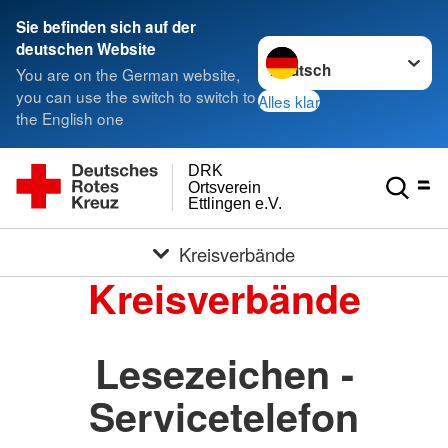
Sie befinden sich auf der
Sprache wechseln zu
deutschen Website
You are on the German website,
you can use the switch to switch to
Alles klar
the English one
DRK
Ortsverein
Ettlingen e.V.
Kreisverbände
Kreisverbände
Lesezeichen -
Servicetelefon