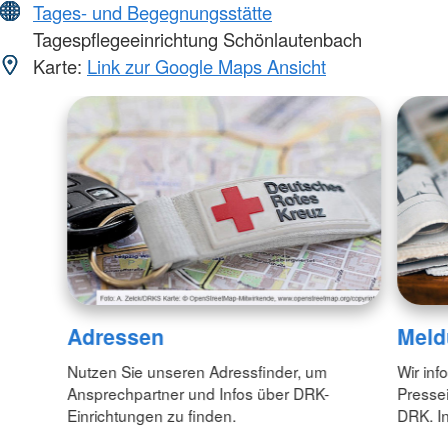
Tages- und Begegnungsstätte
Tagespflegeeinrichtung Schönlautenbach
Karte:
Link zur Google Maps Ansicht
Adressen
Meld
Nutzen Sie unseren Adressfinder, um
Wir inf
Ansprechpartner und Infos über DRK-
Pressei
Einrichtungen zu finden.
DRK. In