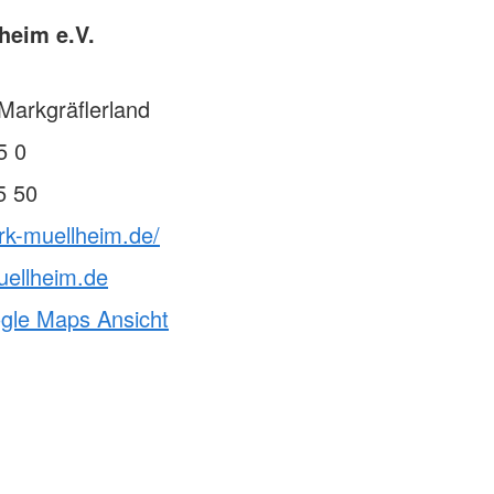
heim e.V.
Markgräflerland
5 0
5 50
rk-muellheim.de/
uellheim.de
ogle Maps Ansicht