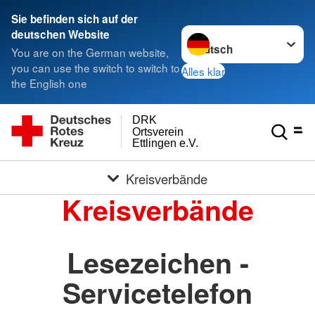
Sie befinden sich auf der
Sprache wechseln zu
deutschen Website
You are on the German website,
you can use the switch to switch to
Alles klar
the English one
DRK
Ortsverein
Ettlingen e.V.
Kreisverbände
Kreisverbände
Lesezeichen -
Servicetelefon