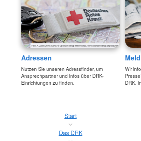
Adressen
Meld
Nutzen Sie unseren Adressfinder, um
Wir inf
Ansprechpartner und Infos über DRK-
Pressei
Einrichtungen zu finden.
DRK. In
Start
Das DRK