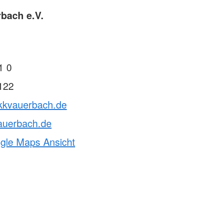
bach e.V.
1 0
122
rkkvauerbach.de
auerbach.de
ogle Maps Ansicht