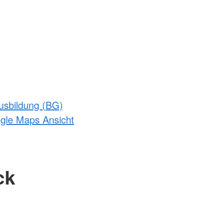
usbildung (BG)
ogle Maps Ansicht
ck