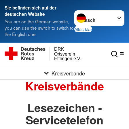
Sie befinden sich auf der
Sprache wechseln zu
deutschen Website
You are on the German website,
you can use the switch to switch to
Alles klar
the English one
DRK
Ortsverein
Ettlingen e.V.
Kreisverbände
Kreisverbände
Lesezeichen -
Servicetelefon