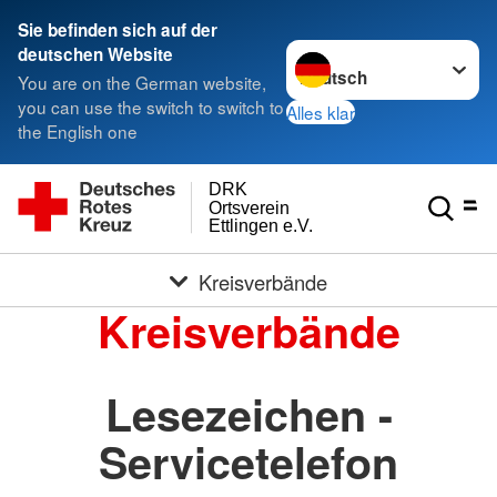
Sie befinden sich auf der
Sprache wechseln zu
deutschen Website
You are on the German website,
you can use the switch to switch to
Alles klar
the English one
DRK
Ortsverein
Ettlingen e.V.
Kreisverbände
Kreisverbände
Lesezeichen -
Servicetelefon