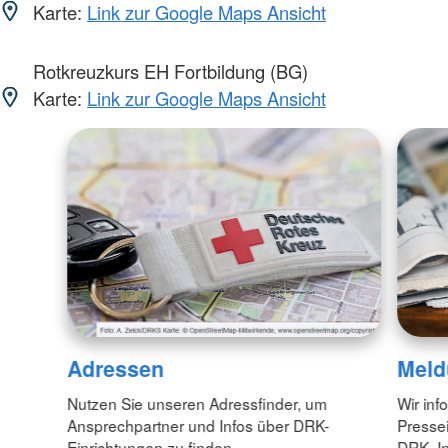
Karte:
Link zur Google Maps Ansicht
Rotkreuzkurs EH Fortbildung (BG)
Karte:
Link zur Google Maps Ansicht
Adressen
Meld
Nutzen Sie unseren Adressfinder, um
Wir inf
Ansprechpartner und Infos über DRK-
Pressei
Einrichtungen zu finden.
DRK. In