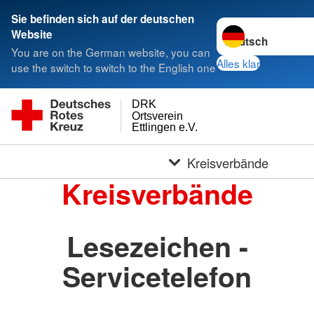
Sie befinden sich auf der deutschen
Sprache wechseln 
Website
You are on the German website, you can
Alles klar
use the switch to switch to the English one
DRK
Ortsverein
Ettlingen e.V.
Kreisverbände
Kreisverbände
Lesezeichen -
Servicetelefon