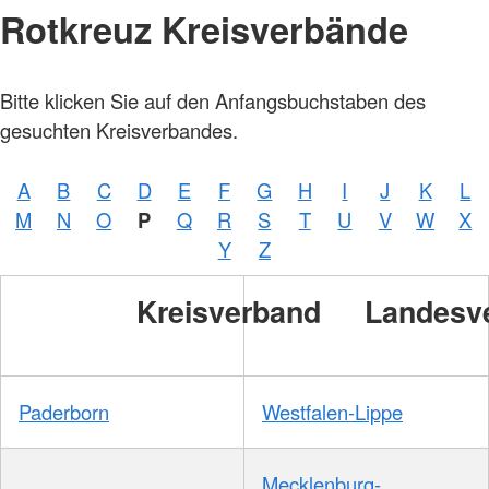
Rotkreuz Kreisverbände
Bitte klicken Sie auf den Anfangsbuchstaben des
gesuchten Kreisverbandes.
A
B
C
D
E
F
G
H
I
J
K
L
M
N
O
P
Q
R
S
T
U
V
W
X
Y
Z
Kreisverband
Landesv
Paderborn
Westfalen-Lippe
Mecklenburg-