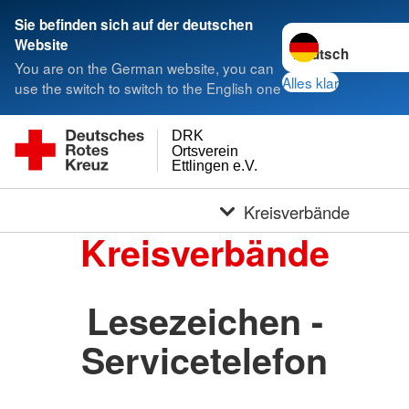
Sie befinden sich auf der deutschen
Sprache wechseln 
Website
You are on the German website, you can
Alles klar
use the switch to switch to the English one
DRK
Ortsverein
Ettlingen e.V.
Kreisverbände
Kreisverbände
Lesezeichen -
Servicetelefon