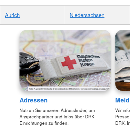
Aurich
Niedersachsen
Adressen
Meld
Nutzen Sie unseren Adressfinder, um
Wir inf
Ansprechpartner und Infos über DRK-
Pressei
Einrichtungen zu finden.
DRK. In