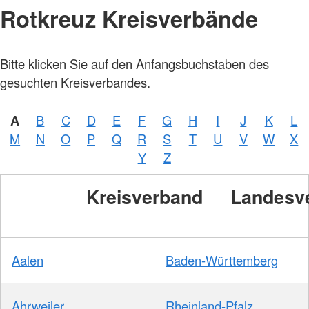
Rotkreuz Kreisverbände
Bitte klicken Sie auf den Anfangsbuchstaben des
gesuchten Kreisverbandes.
A
B
C
D
E
F
G
H
I
J
K
L
M
N
O
P
Q
R
S
T
U
V
W
X
Y
Z
Kreisverband
Landesv
Aalen
Baden-Württemberg
Ahrweiler
Rheinland-Pfalz