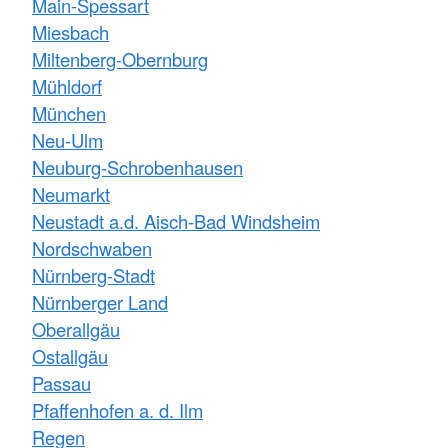
Main-Spessart
Miesbach
Miltenberg-Obernburg
Mühldorf
München
Neu-Ulm
Neuburg-Schrobenhausen
Neumarkt
Neustadt a.d. Aisch-Bad Windsheim
Nordschwaben
Nürnberg-Stadt
Nürnberger Land
Oberallgäu
Ostallgäu
Passau
Pfaffenhofen a. d. Ilm
Regen