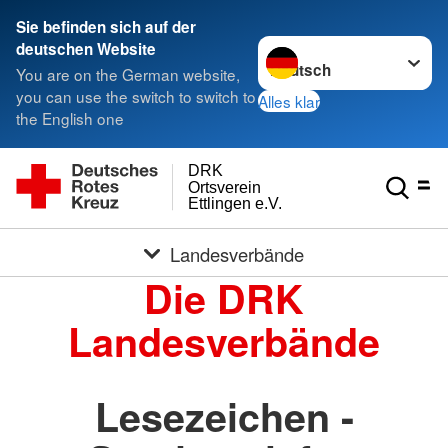
Sie befinden sich auf der
Sprache wechseln zu
deutschen Website
You are on the German website,
you can use the switch to switch to
Alles klar
the English one
DRK
Ortsverein
Ettlingen e.V.
Landesverbände
Die DRK
Landesverbände
Lesezeichen -