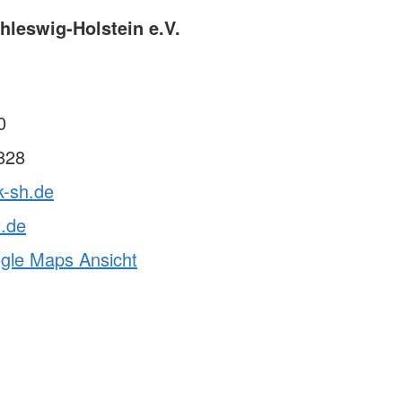
leswig-Holstein e.V.
0
828
k-sh.de
h.de
ogle Maps Ansicht