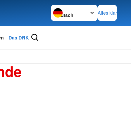
Sprache wechseln zu
Alles klar
en
Das DRK
nde