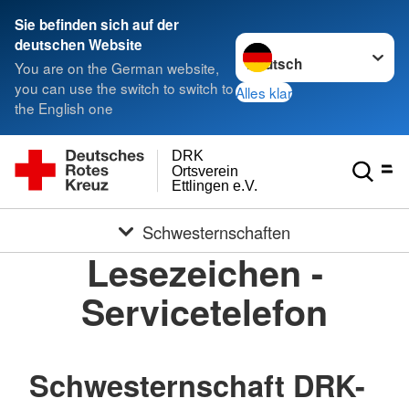
Sie befinden sich auf der
Sprache wechseln zu
deutschen Website
You are on the German website,
you can use the switch to switch to
Alles klar
the English one
DRK
Ortsverein
Ettlingen e.V.
Schwesternschaften
Lesezeichen -
Servicetelefon
Schwesternschaft DRK-