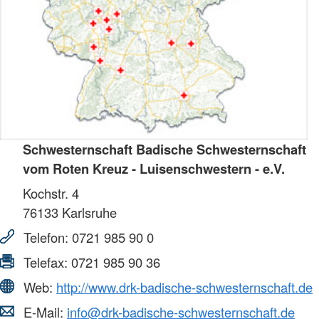
Schwesternschaft Badische Schwesternschaft
vom Roten Kreuz - Luisenschwestern - e.V.
Kochstr. 4
76133
Karlsruhe
Telefon:
0721 985 90 0
Telefax:
0721 985 90 36
Web:
http://www.drk-badische-schwesternschaft.de
E-Mail:
info@drk-badische-schwesternschaft.de