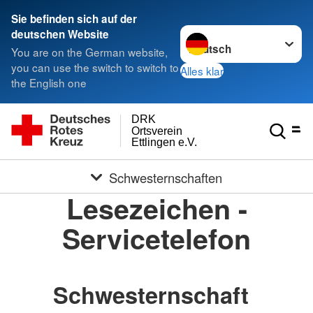
Sie befinden sich auf der
Sprache wechseln zu
deutschen Website
You are on the German website,
you can use the switch to switch to
Alles klar
the English one
DRK
Ortsverein
Ettlingen e.V.
Schwesternschaften
Lesezeichen -
Servicetelefon
Schwesternschaft