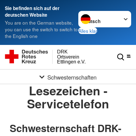
Sie befinden sich auf der
Sprache wechseln zu
deutschen Website
You are on the German website,
you can use the switch to switch to
Alles klar
the English one
DRK
Ortsverein
Ettlingen e.V.
Schwesternschaften
Lesezeichen -
Servicetelefon
Schwesternschaft DRK-