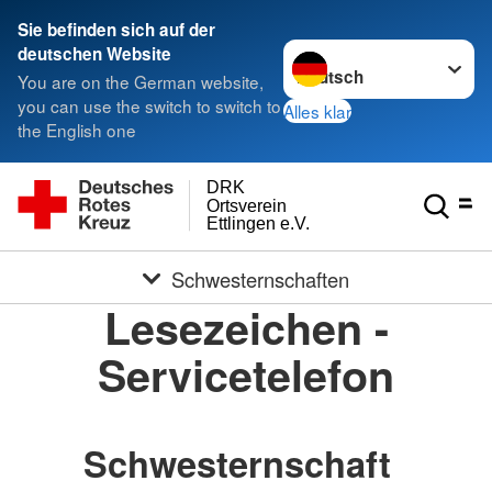
Sie befinden sich auf der
Sprache wechseln zu
deutschen Website
You are on the German website,
you can use the switch to switch to
Alles klar
the English one
DRK
Ortsverein
Ettlingen e.V.
Schwesternschaften
Lesezeichen -
Servicetelefon
Schwesternschaft