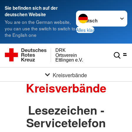
Sie befinden sich auf der
Sprache wechseln zu
deutschen Website
You are on the German website,
you can use the switch to switch to
Alles klar
the English one
DRK
Ortsverein
Ettlingen e.V.
Kreisverbände
Kreisverbände
Lesezeichen -
Servicetelefon