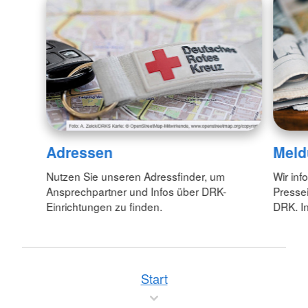
Adressen
Meld
Nutzen Sie unseren Adressfinder, um
Wir inf
Ansprechpartner und Infos über DRK-
Pressei
Einrichtungen zu finden.
DRK. In
Start