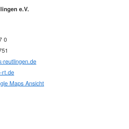
lingen e.V.
7 0
751
k-reutlingen.de
-rt.de
ogle Maps Ansicht