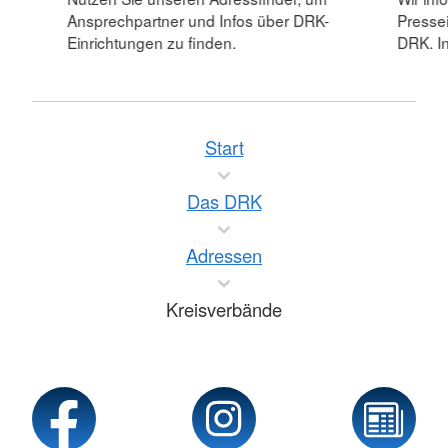
Ansprechpartner und Infos über DRK-
Pressei
Einrichtungen zu finden.
DRK. In
Start
Das DRK
Adressen
Kreisverbände