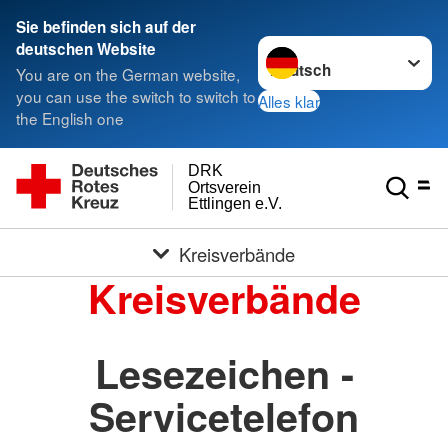
Sie befinden sich auf der
Sprache wechseln zu
deutschen Website
You are on the German website,
you can use the switch to switch to
Alles klar
the English one
DRK
Ortsverein
Ettlingen e.V.
Kreisverbände
Kreisverbände
Lesezeichen -
Servicetelefon