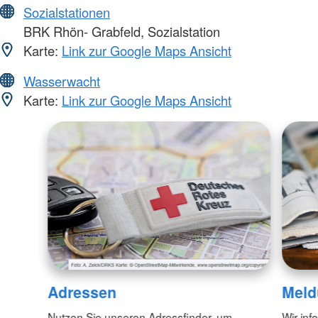
Sozialstationen
BRK Rhön- Grabfeld, Sozialstation
Karte:
Link zur Google Maps Ansicht
Wasserwacht
Karte:
Link zur Google Maps Ansicht
Adressen
Meld
Nutzen Sie unseren Adressfinder, um
Wir inf