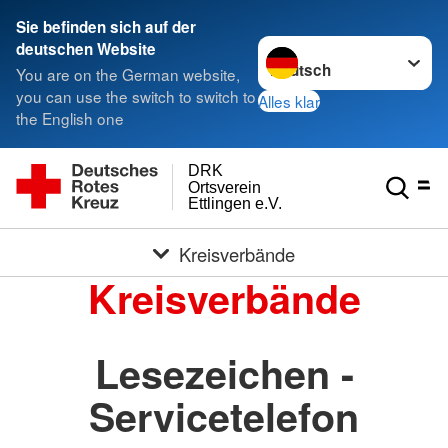
Sie befinden sich auf der
Sprache wechseln zu
deutschen Website
You are on the German website,
you can use the switch to switch to
Alles klar
the English one
DRK
Ortsverein
Ettlingen e.V.
Kreisverbände
Kreisverbände
Lesezeichen -
Servicetelefon