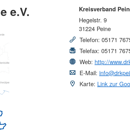
e e.V.
Kreisverband Pein
Hegelstr. 9
31224
Peine
Telefon:
05171 767
Telefax:
05171 767
Web:
http://www.dr
E-Mail:
info@drkpe
Karte:
Link zur Go