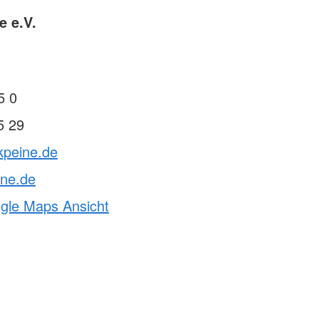
e e.V.
5 0
5 29
kpeine.de
ine.de
ogle Maps Ansicht