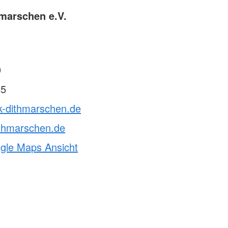
marschen e.V.
0
55
k-dithmarschen.de
ithmarschen.de
ogle Maps Ansicht