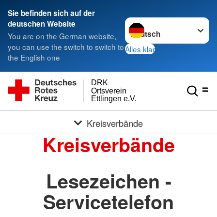
Sie befinden sich auf der
Sprache wechseln zu
deutschen Website
You are on the German website,
you can use the switch to switch to
Alles klar
the English one
DRK
Ortsverein
Ettlingen e.V.
Kreisverbände
Kreisverbände
Lesezeichen -
Servicetelefon