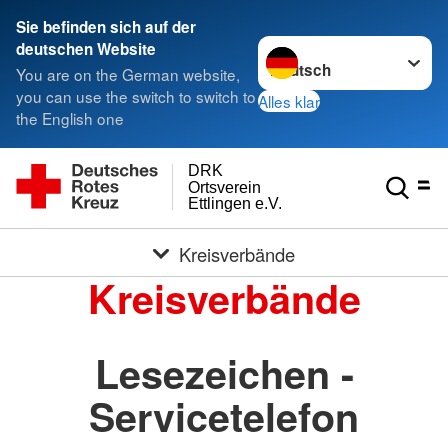
Sie befinden sich auf der
Sprache wechseln zu
deutschen Website
You are on the German website,
you can use the switch to switch to
Alles klar
the English one
DRK
Ortsverein
Ettlingen e.V.
Kreisverbände
Kreisverbände
Lesezeichen -
Servicetelefon