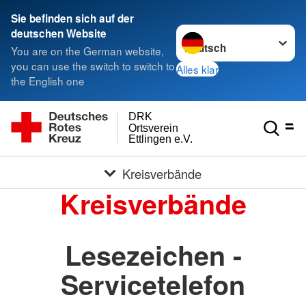
Sie befinden sich auf der
Sprache wechseln zu
deutschen Website
You are on the German website,
you can use the switch to switch to
Alles klar
the English one
DRK
Ortsverein
Ettlingen e.V.
Kreisverbände
Kreisverbände
Lesezeichen -
Servicetelefon