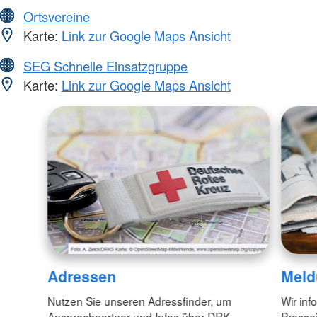
Ortsvereine
Karte:
Link zur Google Maps Ansicht
SEG Schnelle Einsatzgruppe
Karte:
Link zur Google Maps Ansicht
Adressen
Meld
Nutzen Sie unseren Adressfinder, um
Wir inf
Ansprechpartner und Infos über DRK-
Pressei