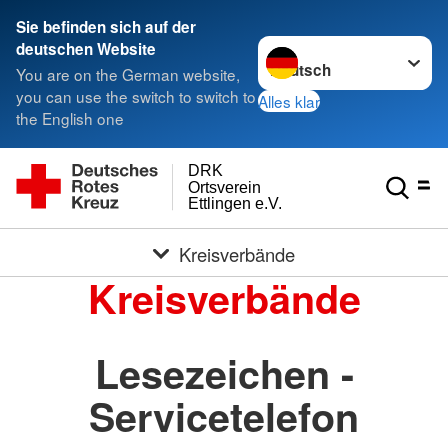
Sie befinden sich auf der
Sprache wechseln zu
deutschen Website
You are on the German website,
you can use the switch to switch to
Alles klar
the English one
DRK
Ortsverein
Ettlingen e.V.
Kreisverbände
Kreisverbände
Lesezeichen -
Servicetelefon