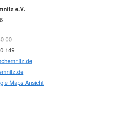
nitz e.V.
26
80 00
80 149
rkchemnitz.de
emnitz.de
ogle Maps Ansicht