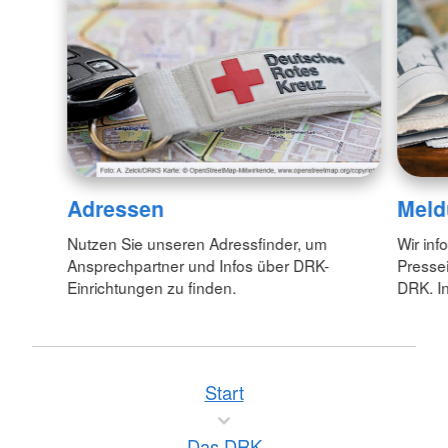
Adressen
Meld
Nutzen Sie unseren Adressfinder, um
Wir inf
Ansprechpartner und Infos über DRK-
Pressei
Einrichtungen zu finden.
DRK. In
Start
Das DRK