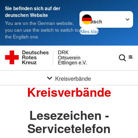
Sie befinden sich auf der
Sprache wechseln zu
deutschen Website
You are on the German website,
you can use the switch to switch to
Alles klar
the English one
DRK
Ortsverein
Ettlingen e.V.
Kreisverbände
Kreisverbände
Lesezeichen -
Servicetelefon