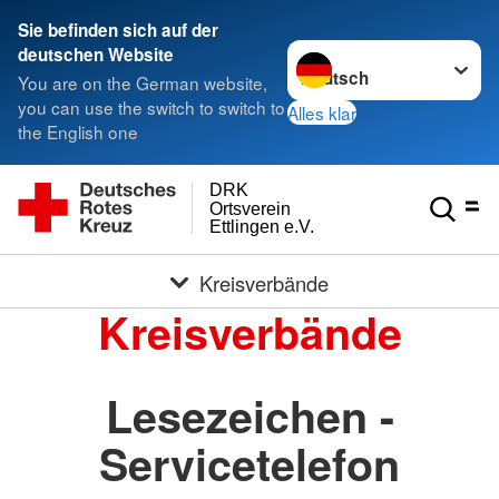
Sie befinden sich auf der
Sprache wechseln zu
deutschen Website
You are on the German website,
you can use the switch to switch to
Alles klar
the English one
DRK
Ortsverein
Ettlingen e.V.
Kreisverbände
Kreisverbände
Lesezeichen -
Servicetelefon