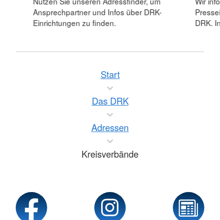
Nutzen Sie unseren Adressfinder, um
Wir inf
Ansprechpartner und Infos über DRK-
Pressei
Einrichtungen zu finden.
DRK. In
Start
Das DRK
Adressen
Kreisverbände