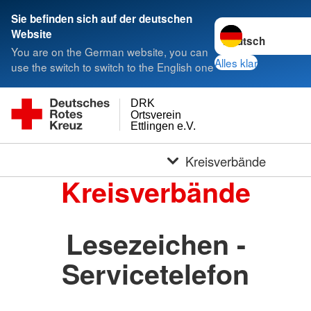
Sie befinden sich auf der deutschen
Sprache wechseln 
Website
You are on the German website, you can
Alles klar
use the switch to switch to the English one
DRK
Ortsverein
Ettlingen e.V.
Kreisverbände
Kreisverbände
Lesezeichen -
Servicetelefon