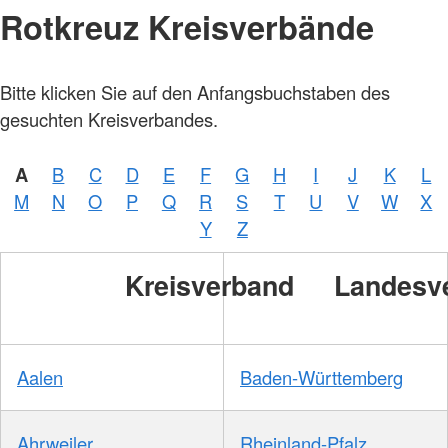
Rotkreuz Kreisverbände
Bitte klicken Sie auf den Anfangsbuchstaben des
gesuchten Kreisverbandes.
A
B
C
D
E
F
G
H
I
J
K
L
M
N
O
P
Q
R
S
T
U
V
W
X
Y
Z
Kreisverband
Landesv
Aalen
Baden-Württemberg
Ahrweiler
Rheinland-Pfalz