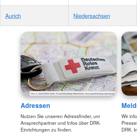
Aurich
Niedersachsen
Adressen
Meld
Nutzen Sie unseren Adressfinder, um
Wir inf
Ansprechpartner und Infos über DRK-
Pressei
Einrichtungen zu finden.
DRK. In