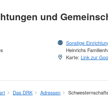
chtungen und Gemeinsc
Sonstige Einrichtu
es
Heinrichs Familien
Karte:
Link zur Go
art
Das DRK
Adressen
Schwesternschaft