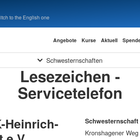
tch to the English one
Angebote
Kurse
Aktuell
Spend
Schwesternschaften
Lesezeichen -
Servicetelefon
-Heinrich-
Schwesternschaft 
Kronshagener Weg
 e.V.