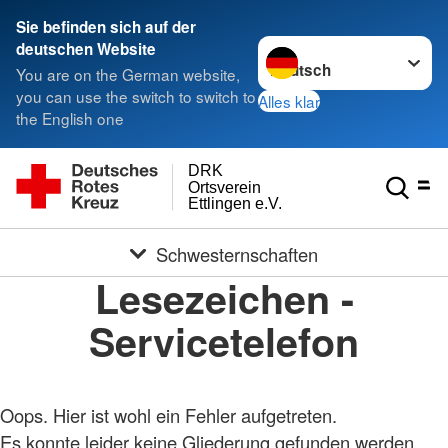
Sie befinden sich auf der
Sprache wechseln zu
deutschen Website
You are on the German website,
you can use the switch to switch to
Alles klar
the English one
DRK
Ortsverein
Ettlingen e.V.
Schwesternschaften
Lesezeichen -
Servicetelefon
Oops. Hier ist wohl ein Fehler aufgetreten.
Es konnte leider keine Gliederung gefunden werden.