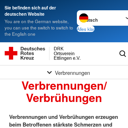
Sie befinden sich auf der
Sprache wechseln zu
deutschen Website
You are on the German website,
you can use the switch to switch to
Alles klar
the English one
DRK
Ortsverein
Ettlingen e.V.
Verbrennungen
Verbrennungen/
Verbrühungen
Verbrennungen und Verbrühungen erzeugen
beim Betroffenen stärkste Schmerzen und