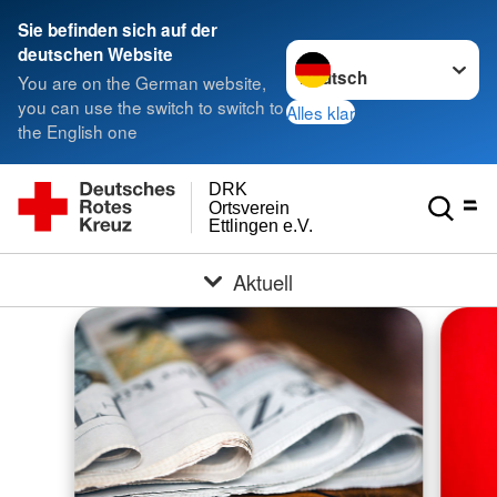
Sie befinden sich auf der
Sprache wechseln zu
deutschen Website
You are on the German website,
you can use the switch to switch to
Alles klar
the English one
DRK
Ortsverein
Ettlingen e.V.
Aktuell