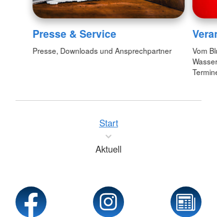
Presse & Service
Vera
Presse, Downloads und Ansprechpartner
Vom Bl
Wasserw
Termin
Start
Aktuell