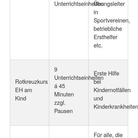
Unterrichtseinheiten
Übungsleiter
in
Sportvereinen,
betriebliche
Ersthelfer
etc.
9
Erste Hilfe
Unterrichtseinheiten
Rotkreuzkurs
bei
á 45
EH am
Kindernotfällen
Minuten
Kind
und
zzgl.
Kinderkrankheite
Pausen
Für alle, die