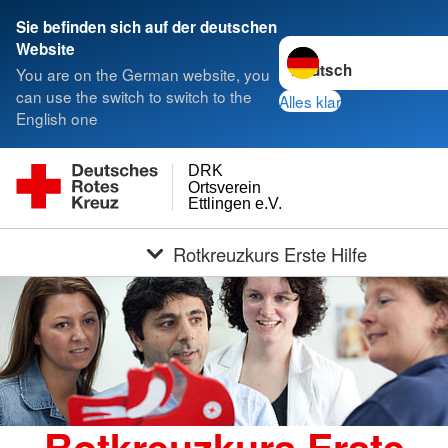
Sie befinden sich auf der deutschen
Sprache wechseln zu
Website
You are on the German website, you
can use the switch to switch to the
Alles klar
English one
DRK
Ortsverein
Ettlingen e.V.
Rotkreuzkurs Erste Hilfe
Rotkreuzkurs Erste