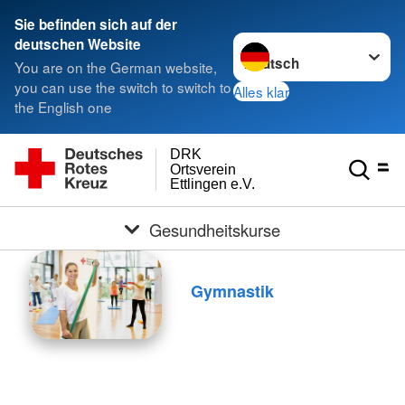
Sie befinden sich auf der
Sprache wechseln zu
deutschen Website
You are on the German website,
you can use the switch to switch to
Alles klar
the English one
DRK
Ortsverein
Ettlingen e.V.
Gesundheitskurse
Gymnastik