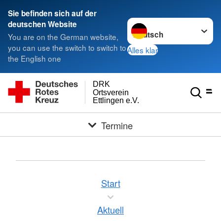
Sie befinden sich auf der
Sprache wechseln zu
deutschen Website
You are on the German website,
you can use the switch to switch to
Alles klar
the English one
DRK
Ortsverein
Ettlingen e.V.
Termine
Start
Aktuell