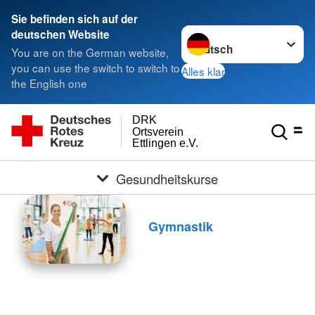
Sie befinden sich auf der
Sprache wechseln zu
deutschen Website
You are on the German website,
you can use the switch to switch to
Alles klar
the English one
DRK
Ortsverein
Ettlingen e.V.
Gesundheitskurse
Gymnastik