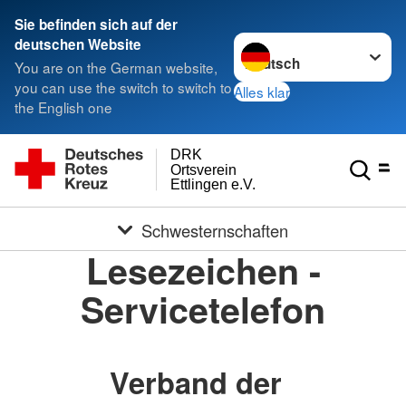
Sie befinden sich auf der
Sprache wechseln zu
deutschen Website
You are on the German website,
you can use the switch to switch to
Alles klar
the English one
DRK
Ortsverein
Ettlingen e.V.
Schwesternschaften
Lesezeichen -
Servicetelefon
Verband der