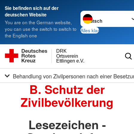
Sie befinden sich auf der
Sprache wechseln zu
deutschen Website
You are on the German website,
you can use the switch to switch to
Alles klar
the English one
DRK
Ortsverein
Ettlingen e.V.
Behandlung von Zivilpersonen nach einer Besetzu
B. Schutz der
Zivilbevölkerung
Lesezeichen -