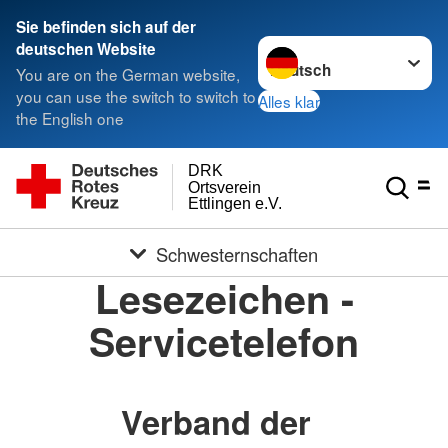
Sie befinden sich auf der
Sprache wechseln zu
deutschen Website
You are on the German website,
you can use the switch to switch to
Alles klar
the English one
DRK
Ortsverein
Ettlingen e.V.
Schwesternschaften
Lesezeichen -
Servicetelefon
Verband der